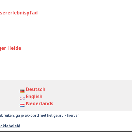
sererlebnispfad
er Heide
Deutsch
English
Nederlands
gebruiken, ga je akkoord met het gebruik hiervan.
 by
WordPress.com
.
IMPRESSUM
PRIVAC
okiebeleid