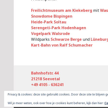
Freilichtmuseum am Kiekeberg
mit
Was
Snowdome Bispingen
Heide-Park Soltau
Serengeti-Park Hodenhagen
Vogelpark Walsrode
Wildparks
Schwarze Berge
und
Lüneburg
Kart-Bahn von Ralf Schumacher
Bahnhofstr. 44
21218 Seevetal
+49 4105 - 636241
Privacy & cookies: deze site gebruikt cookies. Door deze site te blijven 
Proudly powered by WordPress
|
Theme: Goran
Wil je meer weten, ook over hoe je cookies kunt beheren, kijk dan hier:
Co