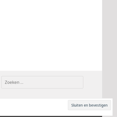
Zoeken
naar:
Y POLICY
AFTREDEN
OMGEVING
CONTACT