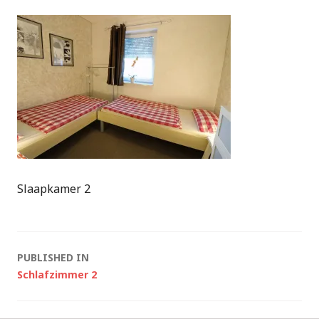
Slaapkamer 2
Post
PUBLISHED IN
Schlafzimmer 2
navigation