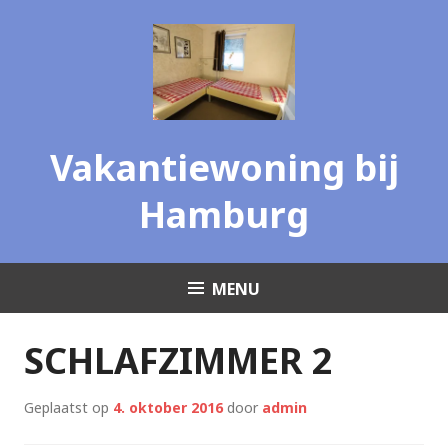
Skip
to
content
Vakantiewoning bij
Hamburg
MENU
SCHLAFZIMMER 2
Geplaatst op
4. oktober 2016
door
admin