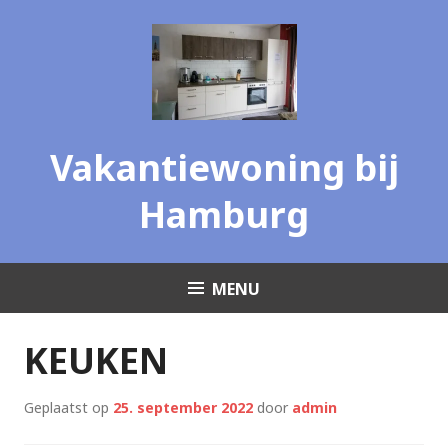
Skip
to
content
Vakantiewoning bij
Hamburg
MENU
KEUKEN
Geplaatst op
25. september 2022
door
admin