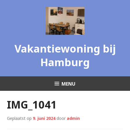
Skip
to
content
Vakantiewoning bij
Hamburg
MENU
IMG_1041
Geplaatst op
9. juni 2024
door
admin