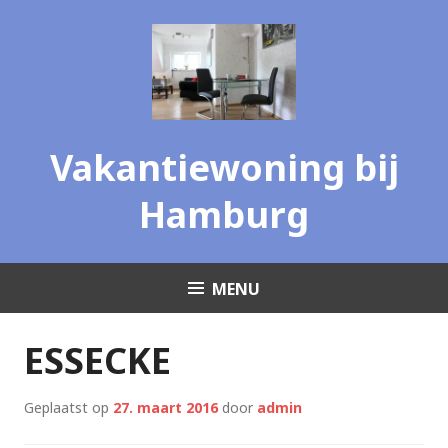
Skip
to
content
Vakantiewoning bij
Hamburg
MENU
ESSECKE
Geplaatst op
27. maart 2016
door
admin