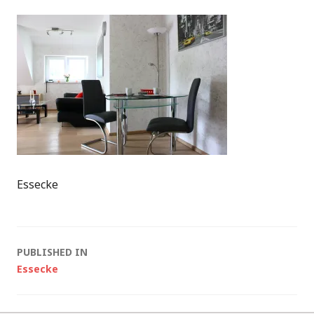
Essecke
Post
PUBLISHED IN
Essecke
navigation