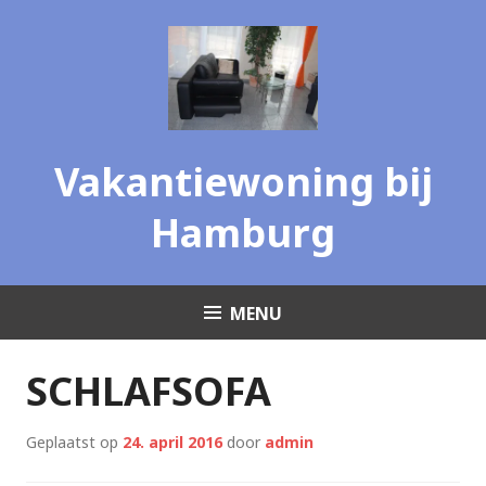
Skip
to
content
Vakantiewoning bij
Hamburg
MENU
SCHLAFSOFA
Geplaatst op
24. april 2016
door
admin