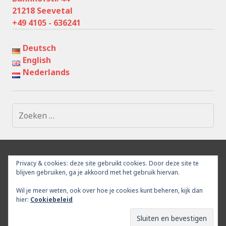
21218 Seevetal
+49 4105 - 636241
Deutsch
English
Nederlands
Zoeken
naar:
IMPRESSUM
PRIVACY POLICY
AFTREDEN
OMGEVING
Privacy & cookies: deze site gebruikt cookies. Door deze site te
CONTACT
blijven gebruiken, ga je akkoord met het gebruik hiervan.
Wil je meer weten, ook over hoe je cookies kunt beheren, kijk dan
hier:
Cookiebeleid
Proudly powered by WordPress
|
Theme: Goran by
WordPress.com
.