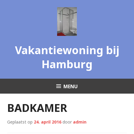
Skip
to
content
Vakantiewoning bij
Hamburg
MENU
BADKAMER
Geplaatst op
24. april 2016
door
admin