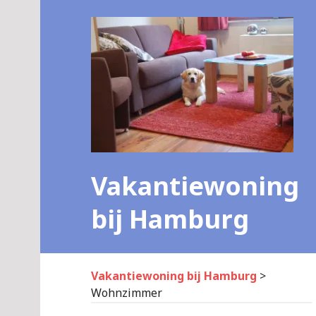
Skip
to
content
Vakantiewoning
bij Hamburg
Vakantiewoning bij Hamburg
>
Wohnzimmer