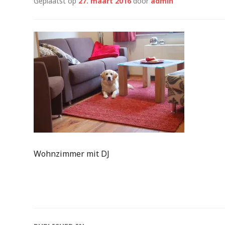
Geplaatst op
27. maart 2016
door
admin
Wohnzimmer mit DJ