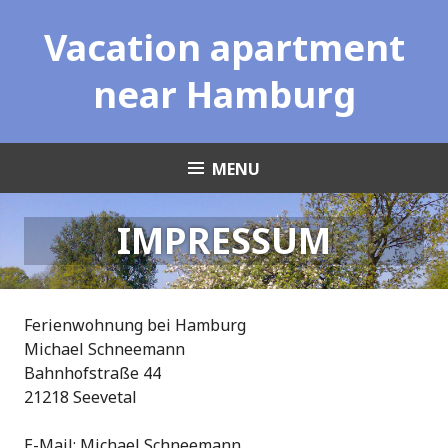
Skip
Vacation apartment
to
content
near Hamburg
MENU
IMPRESSUM
Ferienwohnung bei Hamburg
Michael Schneemann
Bahnhofstraße 44
21218 Seevetal
E-Mail: Michael Schneemann