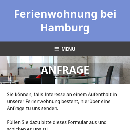
Skip
Ferienwohnung bei
to
content
Hamburg
MENU
ANFRAGE
Sie können, falls Interesse an einem Aufenthalt in
unserer Ferienwohnung besteht, hierüber eine
Anfrage zu uns senden.
Füllen Sie dazu bitte dieses Formular aus und
schicken es uns zu!