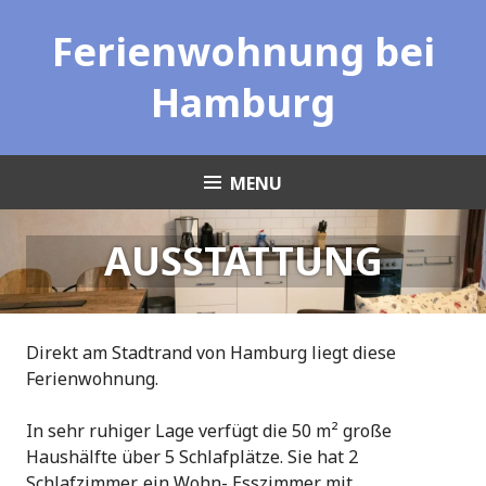
Skip
Ferienwohnung bei
to
content
Hamburg
MENU
AUSSTATTUNG
Direkt am Stadtrand von Hamburg liegt diese
Ferienwohnung.
In sehr ruhiger Lage verfügt die 50 m² große
Haushälfte über 5 Schlafplätze. Sie hat 2
Schlafzimmer, ein Wohn- Esszimmer mit