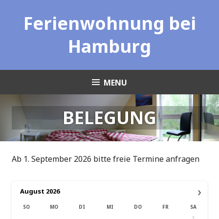
Skip
Ferienwohnung bei
to
content
Hamburg
MENU
BELEGUNG
Ab 1. September 2026 bitte freie Termine anfragen
›
August
2026
SO
MO
DI
MI
DO
FR
SA
1