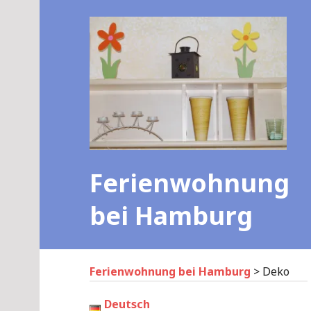
Skip
to
content
Ferienwohnung
bei Hamburg
Ferienwohnung bei Hamburg
>
Deko
Deutsch