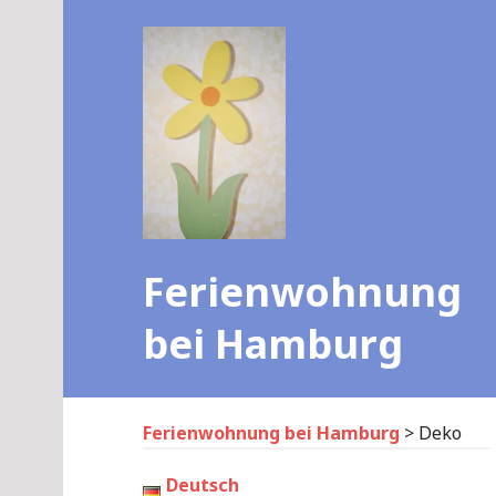
Skip
to
content
Ferienwohnung
bei Hamburg
Ferienwohnung bei Hamburg
>
Deko
Deutsch