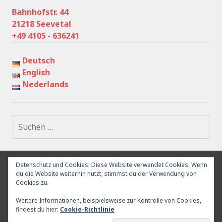
Bahnhofstr. 44
21218 Seevetal
+49 4105 - 636241
Deutsch
English
Nederlands
Suchen
nach:
Datenschutz und Cookies: Diese Website verwendet Cookies. Wenn
IMPRESSUM
DATENSCHUTZ
UMGEBUNG
RÜCKTRITT
du die Website weiterhin nutzt, stimmst du der Verwendung von
KONTAKT
Cookies zu.
Weitere Informationen, beispielsweise zur Kontrolle von Cookies,
findest du hier:
Cookie-Richtlinie
Proudly powered by WordPress
|
Theme: Goran by