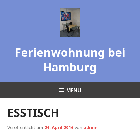
Skip
to
content
Ferienwohnung bei
Hamburg
MENU
ESSTISCH
Veröffentlicht am
24. April 2016
von
admin