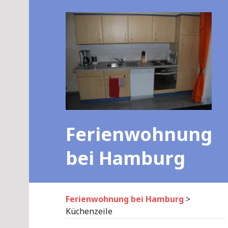
Skip
to
content
Ferienwohnung
bei Hamburg
Ferienwohnung bei Hamburg
>
Küchenzeile