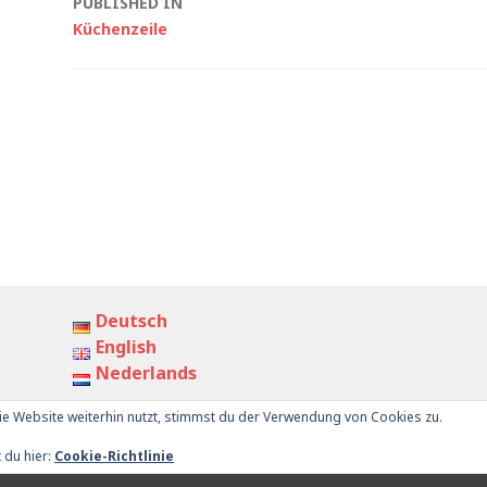
Post
PUBLISHED IN
Küchenzeile
navigation
Deutsch
English
Nederlands
e Website weiterhin nutzt, stimmst du der Verwendung von Cookies zu.
 by
WordPress.com
.
IMPRESSUM
DATEN
 du hier:
Cookie-Richtlinie