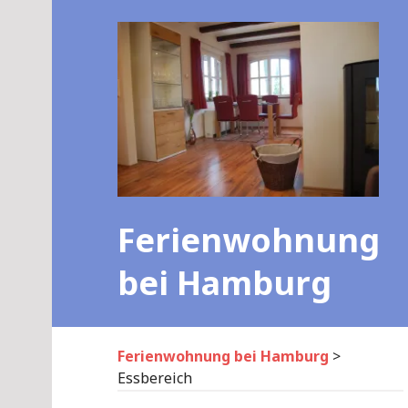
Skip
to
content
Ferienwohnung
bei Hamburg
Ferienwohnung bei Hamburg
>
Essbereich