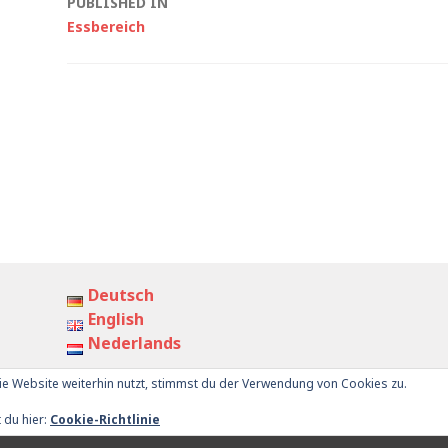
Post
PUBLISHED IN
Essbereich
navigation
Deutsch
English
Nederlands
e Website weiterhin nutzt, stimmst du der Verwendung von Cookies zu.
 by
WordPress.com
.
IMPRESSUM
DATEN
 du hier:
Cookie-Richtlinie