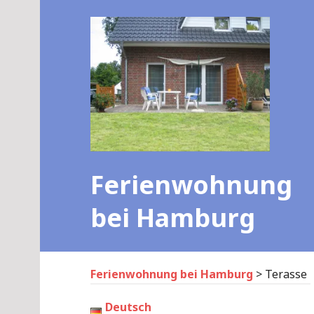
Skip
to
content
Ferienwohnung
bei Hamburg
Ferienwohnung bei Hamburg
>
Terasse
Deutsch