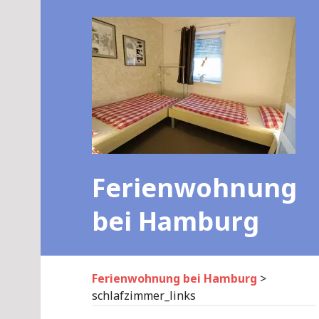
Skip
to
content
Ferienwohnung
bei Hamburg
Ferienwohnung bei Hamburg
>
schlafzimmer_links