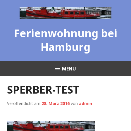
Skip
to
content
Ferienwohnung bei
Hamburg
MENU
SPERBER-TEST
Veröffentlicht am
28. März 2016
von
admin