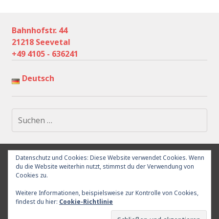
Bahnhofstr. 44
21218 Seevetal
+49 4105 - 636241
Deutsch
Suchen
nach:
Datenschutz und Cookies: Diese Website verwendet Cookies. Wenn
IMPRESSUM
DATENSCHUTZ
UMGEBUNG
RÜCKTRITT
du die Website weiterhin nutzt, stimmst du der Verwendung von
KONTAKT
Cookies zu.
Weitere Informationen, beispielsweise zur Kontrolle von Cookies,
findest du hier:
Cookie-Richtlinie
Proudly powered by WordPress
|
Theme: Goran by